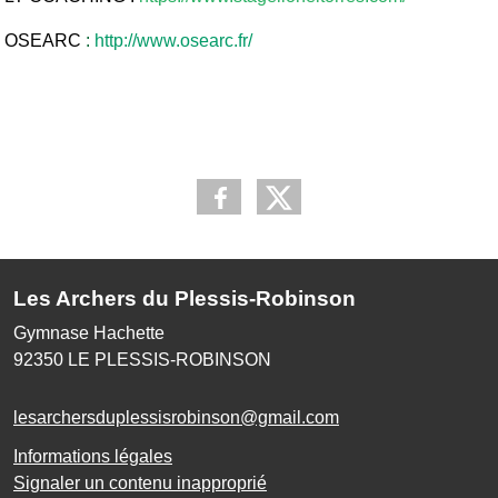
OSEARC
:
http://www.osearc.fr/
Les Archers du Plessis-Robinson
Gymnase Hachette
92350
LE PLESSIS-ROBINSON
lesarchersduplessisrobinson@gmail.com
Informations légales
Signaler un contenu inapproprié