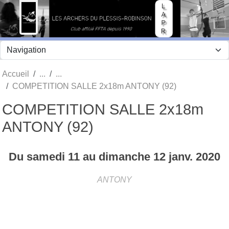
Panneau de gestion des cookies
Accueil
COMPETITION SALLE 2x18m ANTONY (92)
COMPETITION SALLE 2x18m
ANTONY (92)
Du
samedi
11
au
dimanche
12
janv.
2020
ANTONY