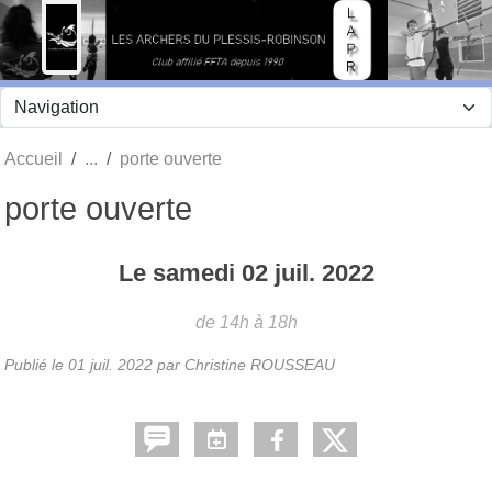
Panneau de gestion des cookies
Accueil
porte ouverte
porte ouverte
Le
samedi
02
juil.
2022
de 14h à 18h
Publié le
01 juil. 2022
par Christine ROUSSEAU