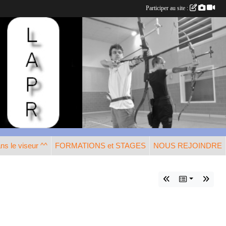
Participer au site :
s le viseur ^^
FORMATIONS et STAGES
NOUS REJOINDRE